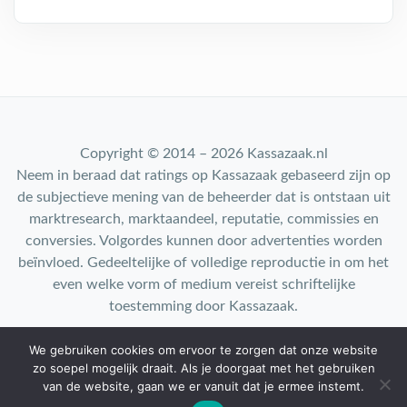
Copyright © 2014 – 2026 Kassazaak.nl
Neem in beraad dat ratings op Kassazaak gebaseerd zijn op
de subjectieve mening van de beheerder dat is ontstaan uit
marktresearch, marktaandeel, reputatie, commissies en
conversies. Volgordes kunnen door advertenties worden
beïnvloed. Gedeeltelijke of volledige reproductie in om het
even welke vorm of medium vereist schriftelijke
toestemming door Kassazaak.
We gebruiken cookies om ervoor te zorgen dat onze website
Contact: info@kassazaak.nl
zo soepel mogelijk draait. Als je doorgaat met het gebruiken
van de website, gaan we er vanuit dat je ermee instemt.