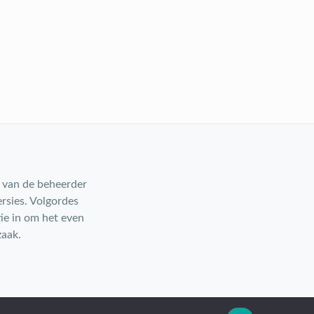
g van de beheerder
rsies. Volgordes
ie in om het even
zaak.