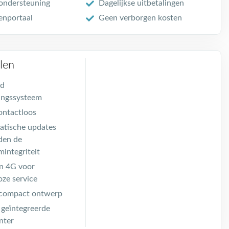
ondersteuning
Dagelijkse uitbetalingen
enportaal
Geen verborgen kosten
len
id
ingssysteem
ntactloos
tische updates
den de
mintegriteit
n 4G voor
oze service
 compact ontwerp
, geïntegreerde
nter