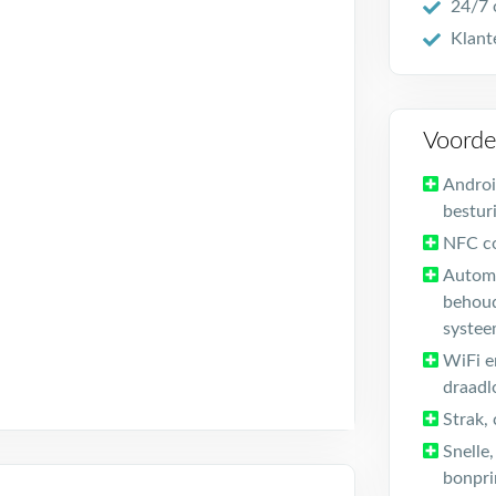
24/7 
Klant
Voorde
Andro
bestur
NFC co
Automa
behou
systee
WiFi e
draadl
Strak,
Snelle
bonpri