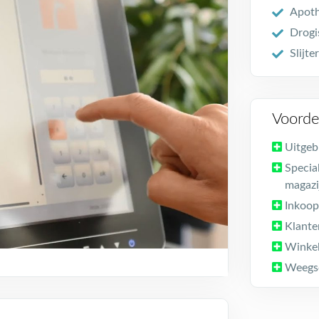
Apot
Drogis
Slijter
Voorde
Uitgeb
Special
magazi
Inkoo
Klante
Winkel
Weegsc