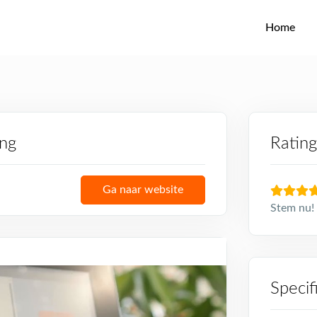
Home
ing
Rating
Ga naar website
Stem nu! 
Specif