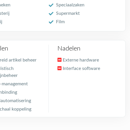
heken
Speciaalzaken
terij
Supermarkt
ij
Film
len
Nadelen
reid artikel beheer
Externe hardware
istisch
Interface software
jnbeheer
p-management
nbinding
automatisering
haal koppeling