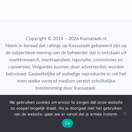
Copyright © 2014 – 2026 Kassazaak.nl
Neem in beraad dat ratings op Kassazaak gebaseerd zijn op
de subjectieve mening van de beheerder dat is ontstaan uit
marktresearch, marktaandeel, reputatie, commissies en
conversies. Volgordes kunnen door advertenties worden
beïnvloed. Gedeeltelijke of volledige reproductie in om het
even welke vorm of medium vereist schriftelijke
toestemming door Kassazaak.
We gebruiken cookies om ervoor te zorgen dat onze website
Contact: info@kassazaak.nl
zo soepel mogelijk draait. Als je doorgaat met het gebruiken
van de website, gaan we er vanuit dat je ermee instemt.
Ok
Top 10
|
Privacy
|
About us