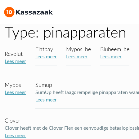
Type:
pinapparaten
Flatpay
Mypos_be
Blubeem_be
Revolut
Lees meer
Lees meer
Lees meer
Lees meer
Mypos
Sumup
Lees meer
SumUp heeft laagdrempelige pinapparaten waarb
Lees meer
Clover
Clover heeft met de Clover Flex een eenvoudige betaaloploss
Lees meer