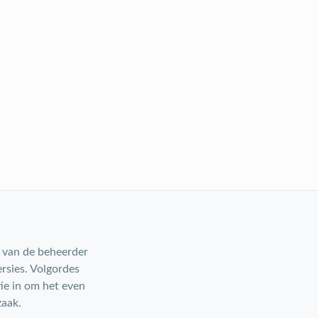
g van de beheerder
rsies. Volgordes
ie in om het even
zaak.