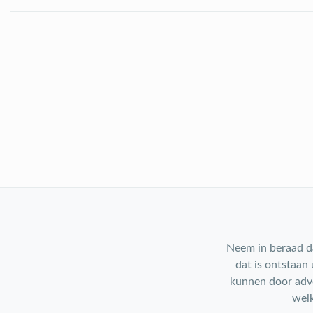
Neem in beraad da
dat is ontstaan
kunnen door adve
welk